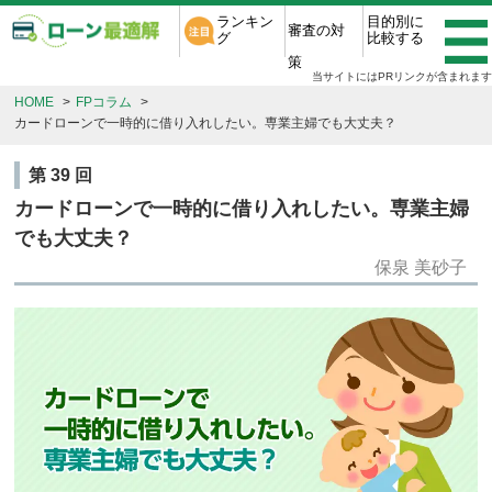
ランキン
目的別に
審査の対
グ
比較する
策
当サイトにはPRリンクが含まれます
Skip
HOME
FPコラム
to
カードローンで一時的に借り入れしたい。専業主婦でも大丈夫？
content
第 39 回
カードローンで一時的に借り入れしたい。専業主婦
でも大丈夫？
保泉 美砂子