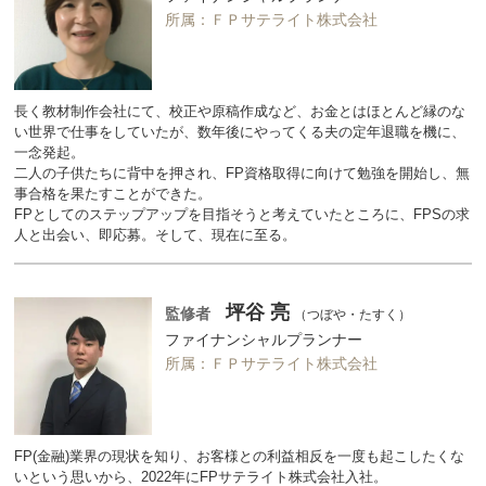
所属：ＦＰサテライト株式会社
長く教材制作会社にて、校正や原稿作成など、お金とはほとんど縁のな
い世界で仕事をしていたが、数年後にやってくる夫の定年退職を機に、
一念発起。
二人の子供たちに背中を押され、FP資格取得に向けて勉強を開始し、無
事合格を果たすことができた。
FPとしてのステップアップを目指そうと考えていたところに、FPSの求
人と出会い、即応募。そして、現在に至る。
坪谷 亮
監修者
（つぼや・たすく）
ファイナンシャルプランナー
所属：ＦＰサテライト株式会社
FP(金融)業界の現状を知り、お客様との利益相反を一度も起こしたくな
いという思いから、2022年にFPサテライト株式会社入社。